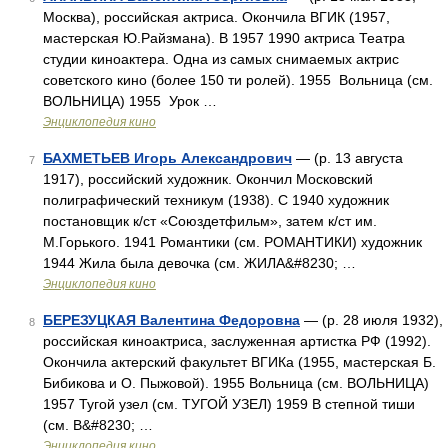
Москва), российская актриса. Окончила ВГИК (1957,
мастерская Ю.Райзмана). В 1957 1990 актриса Театра
студии киноактера. Одна из самых снимаемых актрис
советского кино (более 150 ти ролей). 1955 Вольница (см.
ВОЛЬНИЦА) 1955 Урок …
Энциклопедия кино
БАХМЕТЬЕВ Игорь Александрович
— (р. 13 августа
7
1917), российский художник. Окончил Московский
полиграфический техникум (1938). С 1940 художник
постановщик к/ст «Союздетфильм», затем к/ст им.
М.Горького. 1941 Романтики (см. РОМАНТИКИ) художник
1944 Жила была девочка (см. ЖИЛА&#8230; …
Энциклопедия кино
БЕРЕЗУЦКАЯ Валентина Федоровна
— (р. 28 июля 1932),
8
российская киноактриса, заслуженная артистка РФ (1992).
Окончила актерский факультет ВГИКа (1955, мастерская Б.
Бибикова и О. Пыжовой). 1955 Вольница (см. ВОЛЬНИЦА)
1957 Тугой узел (см. ТУГОЙ УЗЕЛ) 1959 В степной тиши
(см. В&#8230; …
Энциклопедия кино