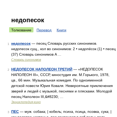
недопесок
Толкование
Перевод
Книги
недопесок
— песец Словарь русских синонимов.
1
недопесок сущ., кол во синонимов: 2 • недопёсок (1) • песец
(37) Словарь синонимов A …
Словарь синонимов
НЕДОПЕСОК НАПОЛЕОН ТРЕТИЙ
— «НЕДОПЕСОК
2
НАПОЛЕОН III», СССР, киностудия им. М.Горького, 1978,
цв., 66 мин. Музыкальная комедия. По одноименной
детской повести Юрия Коваля. Невероятные приключения
зверей и людей с музыкой, песнями и плясками. Молодой
песец Наполеон III,&#8230; …
Энциклопедия кино
ПЕС
— муж. собака; | кобель; психа, псица, псовка, сука; |
3