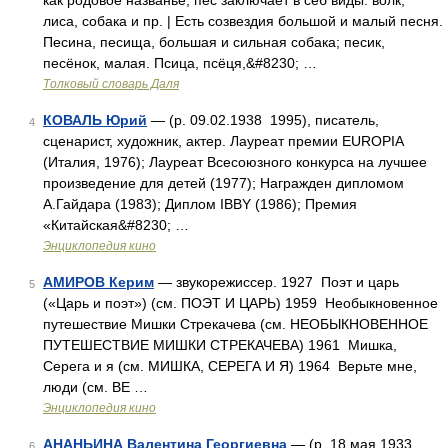
как родовое названье, пес заключает в себ виды: волк,
лиса, собака и пр. | Есть созвездия большой и малый песня.
Песина, песища, большая и сильная собака; песик,
песёнок, малая. Псица, псёця,&#8230; …
Толковый словарь Даля
КОВАЛЬ Юрий
— (р. 09.02.1938 1995), писатель,
4
сценарист, художник, актер. Лауреат премии EUROPIA
(Италия, 1976); Лауреат Всесоюзного конкурса на лучшее
произведение для детей (1977); Награжден дипломом
А.Гайдара (1983); Диплом IBBY (1986); Премия
«Китайская&#8230; …
Энциклопедия кино
АМИРОВ Керим
— звукорежиссер. 1927 Поэт и царь
5
(«Царь и поэт») (см. ПОЭТ И ЦАРЬ) 1959 Необыкновенное
путешествие Мишки Стрекачева (см. НЕОБЫКНОВЕННОЕ
ПУТЕШЕСТВИЕ МИШКИ СТРЕКАЧЕВА) 1961 Мишка,
Серега и я (см. МИШКА, СЕРЕГА И Я) 1964 Верьте мне,
люди (см. ВЕ …
Энциклопедия кино
АНАНЬИНА Валентина Георгиевна
— (р. 18 мая 1933,
6